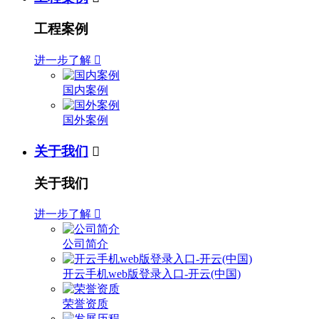
工程案例
进一步了解

国内案例
国外案例
关于我们

关于我们
进一步了解

公司简介
开云手机web版登录入口-开云(中国)
荣誉资质