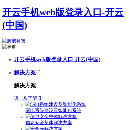
开云手机web版登录入口-开云
(中国)
开云手机web版登录入口-开云(中国)
解决方案

解决方案
进一步了解

弱电系统建设及智能化系统
信息安全整体解决方案