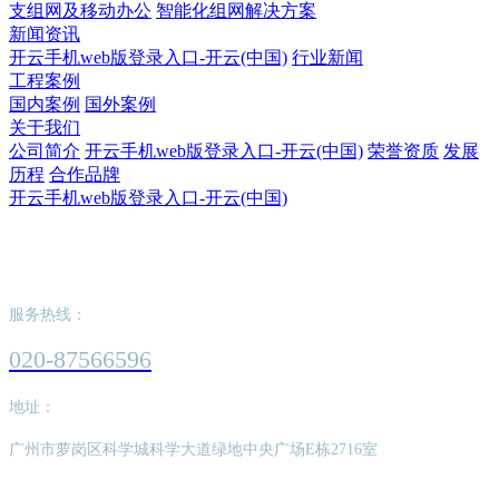
支组网及移动办公
智能化组网解决方案
新闻资讯
开云手机web版登录入口-开云(中国)
行业新闻
工程案例
国内案例
国外案例
关于我们
公司简介
开云手机web版登录入口-开云(中国)
荣誉资质
发展
历程
合作品牌
开云手机web版登录入口-开云(中国)
开云手机web版登录入口-开云(中国)
服务热线：
020-87566596
地址：
广州市萝岗区科学城科学大道绿地中央广场E栋2716室
版权所有：开云手机web版登录入口-开云(中国)
SEO标签