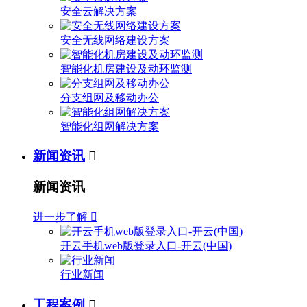
安全云解决方案
安全无线网络建设方案
智能化机房建设及动环监测
分支组网及移动办公
智能化组网解决方案
新闻资讯

新闻资讯
进一步了解

开云手机web版登录入口-开云(中国)
行业新闻
工程案例
