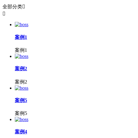
全部分类


案例1
案例1
案例2
案例2
案例5
案例5
案例4