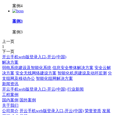
案例4
案例3
案例3
上一页
1
下一页
开云手机web版登录入口-开云(中国)
解决方案
弱电系统建设及智能化系统
信息安全整体解决方案
安全云解
决方案
安全无线网络建设方案
智能化机房建设及动环监测
分
支组网及移动办公
智能化组网解决方案
新闻资讯
开云手机web版登录入口-开云(中国)
行业新闻
工程案例
国内案例
国外案例
关于我们
公司简介
开云手机web版登录入口-开云(中国)
荣誉资质
发展