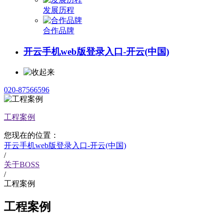
发展历程
合作品牌
开云手机web版登录入口-开云(中国)
020-87566596
工程案例
您现在的位置：
开云手机web版登录入口-开云(中国)
/
关于BOSS
/
工程案例
工程案例