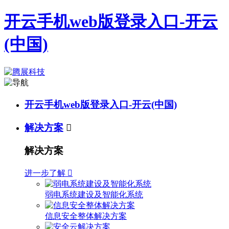
开云手机web版登录入口-开云
(中国)
开云手机web版登录入口-开云(中国)
解决方案

解决方案
进一步了解

弱电系统建设及智能化系统
信息安全整体解决方案