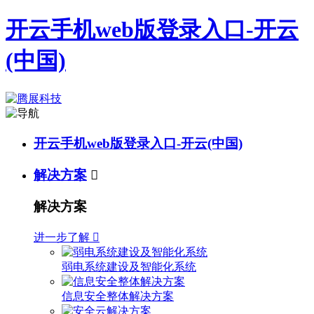
开云手机web版登录入口-开云
(中国)
开云手机web版登录入口-开云(中国)
解决方案

解决方案
进一步了解

弱电系统建设及智能化系统
信息安全整体解决方案