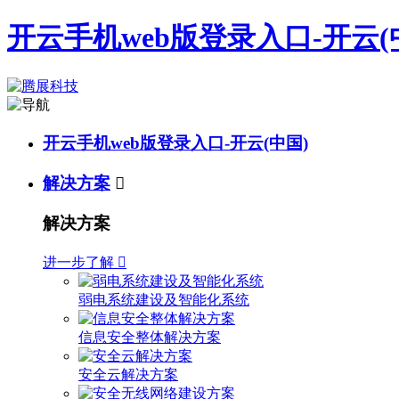
开云手机web版登录入口-开云(
开云手机web版登录入口-开云(中国)
解决方案

解决方案
进一步了解

弱电系统建设及智能化系统
信息安全整体解决方案
安全云解决方案