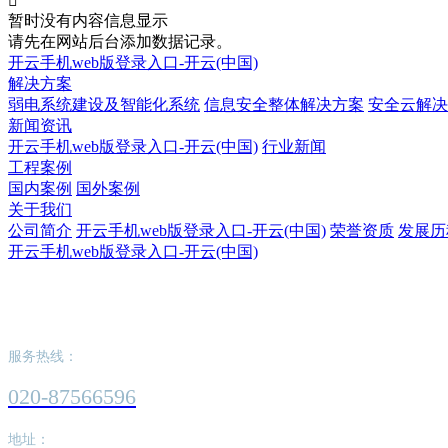

暂时没有内容信息显示
请先在网站后台添加数据记录。
开云手机web版登录入口-开云(中国)
解决方案
弱电系统建设及智能化系统
信息安全整体解决方案
安全云解决
新闻资讯
开云手机web版登录入口-开云(中国)
行业新闻
工程案例
国内案例
国外案例
关于我们
公司简介
开云手机web版登录入口-开云(中国)
荣誉资质
发展历
开云手机web版登录入口-开云(中国)
开云手机web版登录入口-开云(中国)
服务热线：
020-87566596
地址：