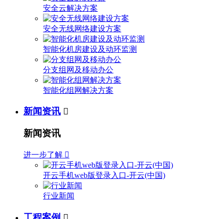
安全云解决方案
安全无线网络建设方案
智能化机房建设及动环监测
分支组网及移动办公
智能化组网解决方案
新闻资讯

新闻资讯
进一步了解

开云手机web版登录入口-开云(中国)
行业新闻
工程案例
