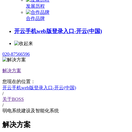
发展历程
合作品牌
开云手机web版登录入口-开云(中国)
020-87566596
解决方案
您现在的位置：
开云手机web版登录入口-开云(中国)
/
关于BOSS
/
弱电系统建设及智能化系统
解决方案