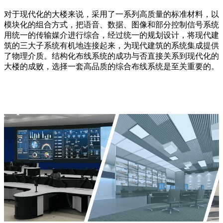
对于现代化的大楼来说，采用了一系列高质量的标准材料，以
模块化的组合方式，把语音、数据、图像和部分控制信号系统
用统一的传输媒介进行综合，经过统一的规划设计，将现代建
筑的三大子系统有机地连接起来，为现代建筑的系统集成提供
了物理介质。结构化布线系统的成功与否直接关系到现代化的
大楼的成败，选择一套高品质的综合布线系统是至关重要的。