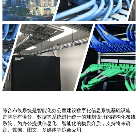
综合布线系统是智能化办公室建设数字化信息系统基础设施，
是将所有语音、数据等系统进行统一的规划设计的结构化布线
系统，为办公提供信息化、智能化的物质介质，支持将来语
音、数据、图文、多媒体等综合应用。